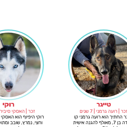
קאי
טייגר
רי | 4 שנים
זכר | רועה גרמני | 7 שנים
א האסקי בן ארבע
טייגר החתיך הוא רועה גרמני קו
פחה חדשה, שתיתן
עבודה בן 7, מאולף להגנה איש