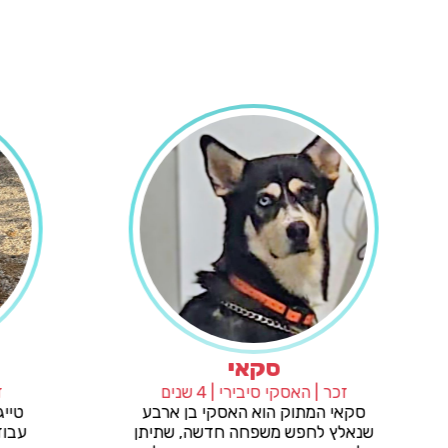
סופי
ס
נקבה | מעורב | 2 שנים
זכר | האסקי סיבי
הכירו את סופי החמודה🥰 היא כלבה
סקאי המתוק הו
בת שנתיים, מעורבת ושוקלת 20+
שנאלץ לחפש מש