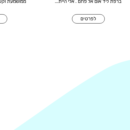
לפני
ברפת ליד אום אל פחם . אלי היית...
לפרטים