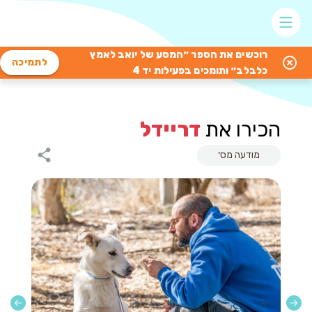
רוכשים את הספר ״המסע של יואב לאמץ
לתמיכה
כלבלב״ ותומכים בפעילות יד 4
הכירו את
דריידל
מודעה מס׳