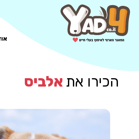
אוד
הכירו את
אלביס