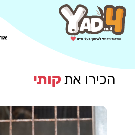
אוד
הכירו את
קותי