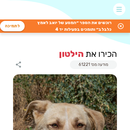
רוכשים את הספר ״המסע של יואב לאמץ
לתמיכה
כלבלב״ ותומכים בפעילות יד 4
הכירו את
הילטון
מודעה מס׳ 61221