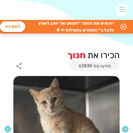
רוכשים את הספר ״המסע של יואב לאמץ
לתמיכה
כלבלב״ ותומכים בפעילות יד 4
הכירו את
חנוך
מודעה מס׳ 63838