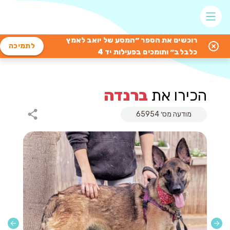
רוכשים את הספר ״המסע של יואב לאמץ
לתמיכה
כלבלב״ ותומכים בפעילות יד 4
הכירו את
ברנדה
מודעה מס׳ 65954