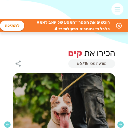
רוכשים את הספר ״המסע של יואב לאמץ
לתמיכה
כלבלב״ ותומכים בפעילות יד 4
הכירו את
קים
מודעה מס׳ 66718