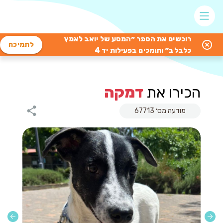
רוכשים את הספר ״המסע של יואב לאמץ
לתמיכה
כלבלב״ ותומכים בפעילות יד 4
הכירו את
דמקה
מודעה מס׳ 67713