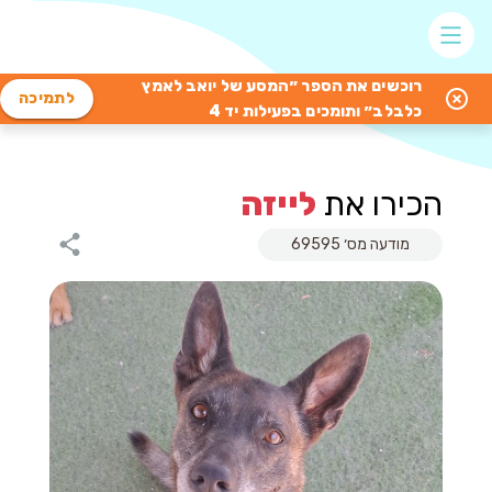
רוכשים את הספר ״המסע של יואב לאמץ
לתמיכה
כלבלב״ ותומכים בפעילות יד 4
הכירו את
לייזה
מודעה מס׳ 69595