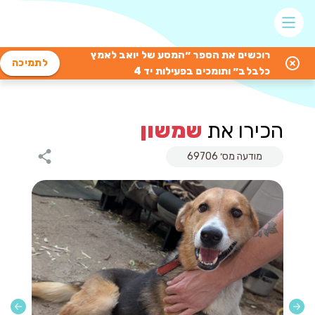
רוכשים את הספר ״המסע של יואב לאמץ
לתמיכה
כלבלב״ ותומכים בפעילות יד 4
הכירו את
שמשון
מודעה מס׳ 69706