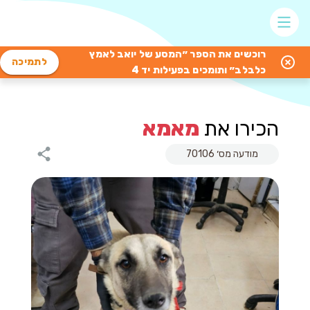
רוכשים את הספר ״המסע של יואב לאמץ
לתמיכה
כלבלב״ ותומכים בפעילות יד 4
הכירו את
מאמא
מודעה מס׳ 70106