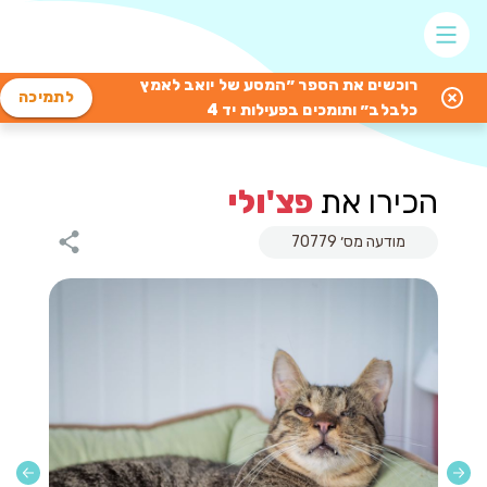
רוכשים את הספר ״המסע של יואב לאמץ
לתמיכה
כלבלב״ ותומכים בפעילות יד 4
הכירו את
פצ'ולי
מודעה מס׳ 70779