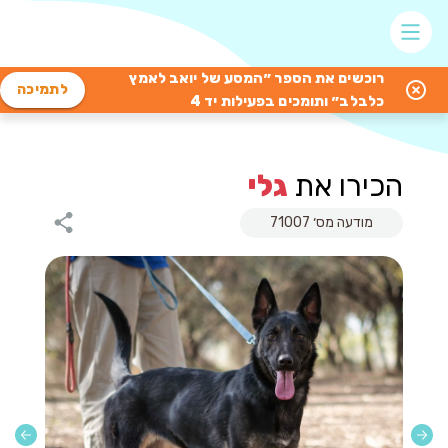
רוכשים את הספר ״המסע של יואב לאמץ
לתמיכה
כלבלב״ ותומכים בפעילות יד 4
הכירו את
גלי
מודעה מס׳ 71007