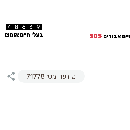
4
8
6
3
9
בעלי חיים אומצו
יים אבודים
SOS
מודעה מס׳ 71778