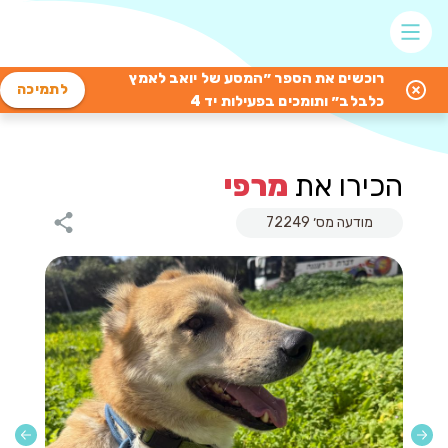
רוכשים את הספר ״המסע של יואב לאמץ
לתמיכה
כלבלב״ ותומכים בפעילות יד 4
הכירו את
מרפי
מודעה מס׳ 72249