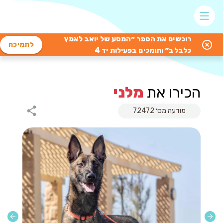
רוכשים את הספר ״המסע של יואב לאמץ
לתמיכה
כלבלב״ ותומכים בפעילות יד 4
הכירו את
מלני
מודעה מס׳ 72472