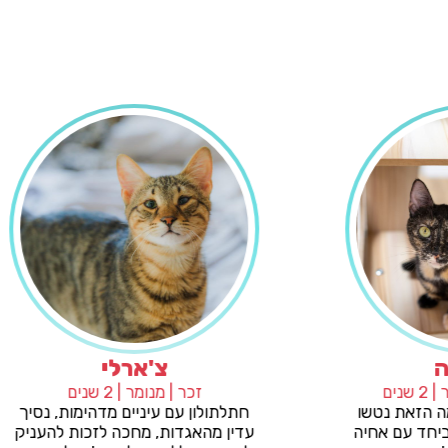
מג'נטה
צ'ארלי
חום-שחור | 2 שנים
זכר | מנומר | 2 שנים
ייה הקסומה הזאת נטשו
חתלתולון עם עיניים מדהימ
פאה שלנו, ביחד עם אחיה
עדין מהאגדות, מחכה לזכו