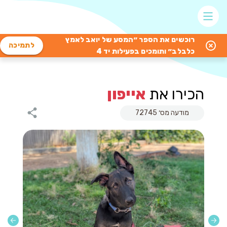
רוכשים את הספר ״המסע של יואב לאמץ
לתמיכה
כלבלב״ ותומכים בפעילות יד 4
הכירו את
אייפון
מודעה מס׳ 72745