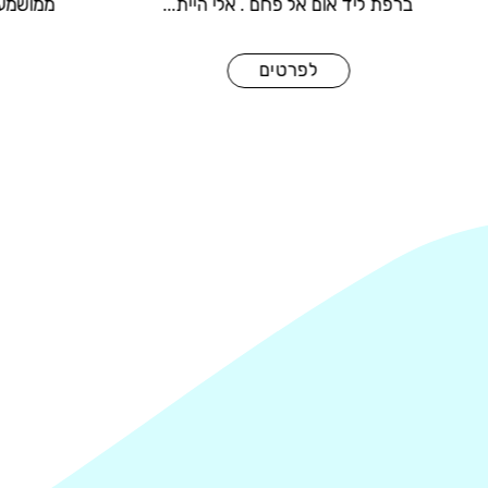
לפני
ברפת ליד אום אל פחם . אלי היית...
לפרטים