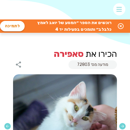
רוכשים את הספר ״המסע של יואב לאמץ
לתמיכה
כלבלב״ ותומכים בפעילות יד 4
הכירו את
סאפירה
מודעה מס׳ 72803