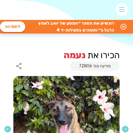
רוכשים את הספר ״המסע של יואב לאמץ
לתמיכה
כלבלב״ ותומכים בפעילות יד 4
הכירו את
נעמה
מודעה מס׳ 72806