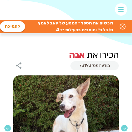
רוכשים את הספר ״המסע של יואב לאמץ
לתמיכה
כלבלב״ ותומכים בפעילות יד 4
הכירו את
אנה
מודעה מס׳ 73193